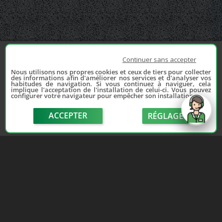
Continuer sans accepter
Nous utilisons nos propres cookies et ceux de tiers pour collecter
des informations afin d'améliorer nos services et d'analyser vos
habitudes de navigation. Si vous continuez à naviguer, cela
implique l'acceptation de l'installation de celui-ci. Vous pouvez
configurer votre navigateur pour empêcher son installation.
ACCEPTER
RÉGLAGE
send
Depuis 2006, France Casse accompagne les