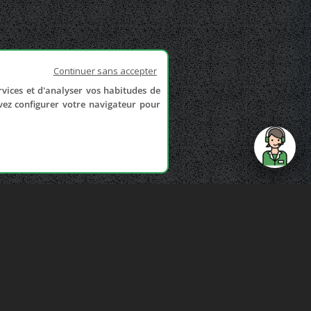
Continuer sans accepter
rvices et d'analyser vos habitudes de
uvez configurer votre navigateur pour
send