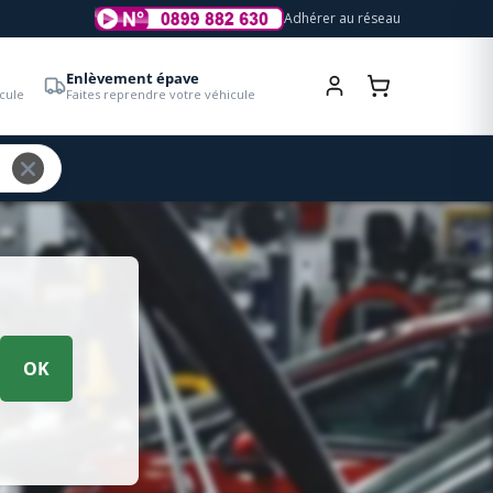
Adhérer au réseau
Enlèvement épave
cule
Faites reprendre votre véhicule
OK