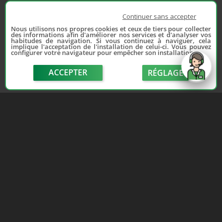
Continuer sans accepter
Nous utilisons nos propres cookies et ceux de tiers pour collecter
des informations afin d'améliorer nos services et d'analyser vos
habitudes de navigation. Si vous continuez à naviguer, cela
implique l'acceptation de l'installation de celui-ci. Vous pouvez
configurer votre navigateur pour empêcher son installation.
ACCEPTER
RÉGLAGE
send
Depuis 2006, France Casse accompagne les
automobilistes dans leur recherche de pièces
d'occasion. Réparez votre auto sans vous ruiner !