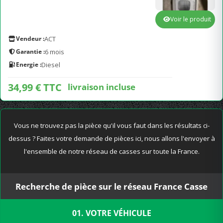
Voir le produit
Vendeur :
ACT
Garantie :
6 mois
Energie :
Diesel
34,99 € TTC
livraison incluse
Vous ne trouvez pas la pièce qu'il vous faut dans les résultats ci-
dessus ? Faites votre demande de pièces ici, nous allons l'envoyer à
l'ensemble de notre réseau de casses sur toute la France.
Recherche de pièce sur le réseau France Casse
01. VOTRE VÉHICULE