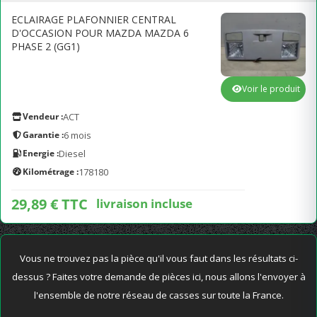
ECLAIRAGE PLAFONNIER CENTRAL
D'OCCASION POUR MAZDA MAZDA 6
PHASE 2 (GG1)
Voir le produit
Vendeur :
ACT
Garantie :
6 mois
Energie :
Diesel
Kilométrage :
178180
29,89 € TTC
livraison incluse
Vous ne trouvez pas la pièce qu'il vous faut dans les résultats ci-
dessus ? Faites votre demande de pièces ici, nous allons l'envoyer à
l'ensemble de notre réseau de casses sur toute la France.