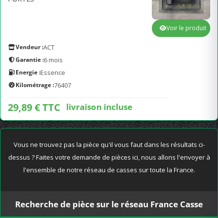
Voir le produit
Vendeur :
ACT
Garantie :
6 mois
Energie :
Essence
Kilométrage :
76407
29,89 € TTC
livraison incluse
Vous ne trouvez pas la pièce qu'il vous faut dans les résultats ci-
dessus ? Faites votre demande de pièces ici, nous allons l'envoyer à
l'ensemble de notre réseau de casses sur toute la France.
Recherche de pièce sur le réseau France Casse