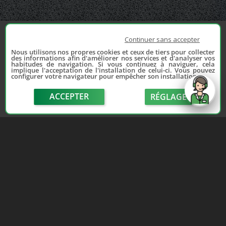
Continuer sans accepter
Nous utilisons nos propres cookies et ceux de tiers pour collecter
des informations afin d'améliorer nos services et d'analyser vos
habitudes de navigation. Si vous continuez à naviguer, cela
implique l'acceptation de l'installation de celui-ci. Vous pouvez
configurer votre navigateur pour empêcher son installation.
ACCEPTER
RÉGLAGE
send
Depuis 2006, France Casse accompagne les
automobilistes dans leur recherche de pièces
d'occasion. Réparez votre auto sans vous ruiner !