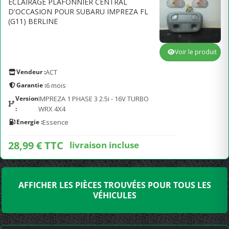
ECLAIRAGE PLAFONNIER CENTRAL
D'OCCASION POUR SUBARU IMPREZA FL
(G11) BERLINE
Voir le produit
Vendeur :
ACT
Garantie :
6 mois
Version
IMPREZA 1 PHASE 3 2.5i - 16V TURBO
:
WRX 4X4
Energie :
Essence
28,99 € TTC
livraison incluse
AFFICHER LES PIÈCES TROUVÉES POUR TOUS LES
VÉHICULES