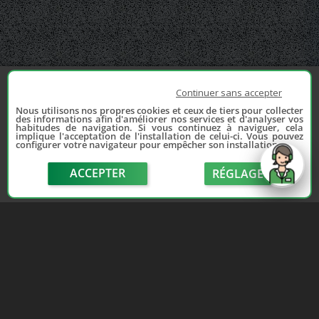
Continuer sans accepter
Nous utilisons nos propres cookies et ceux de tiers pour collecter
des informations afin d'améliorer nos services et d'analyser vos
habitudes de navigation. Si vous continuez à naviguer, cela
implique l'acceptation de l'installation de celui-ci. Vous pouvez
configurer votre navigateur pour empêcher son installation.
ACCEPTER
RÉGLAGE
send
Depuis 2006, France Casse accompagne les