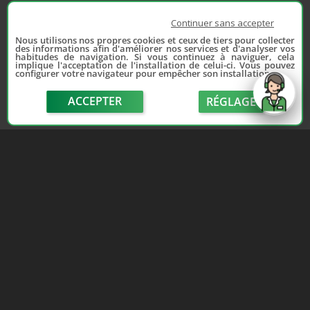
Continuer sans accepter
Nous utilisons nos propres cookies et ceux de tiers pour collecter
des informations afin d'améliorer nos services et d'analyser vos
habitudes de navigation. Si vous continuez à naviguer, cela
implique l'acceptation de l'installation de celui-ci. Vous pouvez
configurer votre navigateur pour empêcher son installation.
ACCEPTER
RÉGLAGE
send
Depuis 2006, France Casse accompagne les
automobilistes dans leur recherche de pièces
d'occasion. Réparez votre auto sans vous ruiner !