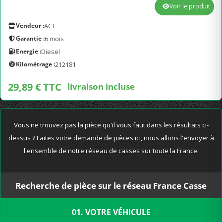
Voir le produit
Vendeur :
ACT
Garantie :
6 mois
Energie :
Diesel
Kilométrage :
212181
29,89 € TTC
livraison incluse
Vous ne trouvez pas la pièce qu'il vous faut dans les résultats ci-
dessus ? Faites votre demande de pièces ici, nous allons l'envoyer à
l'ensemble de notre réseau de casses sur toute la France.
Recherche de pièce sur le réseau France Casse
01. VOTRE VÉHICULE