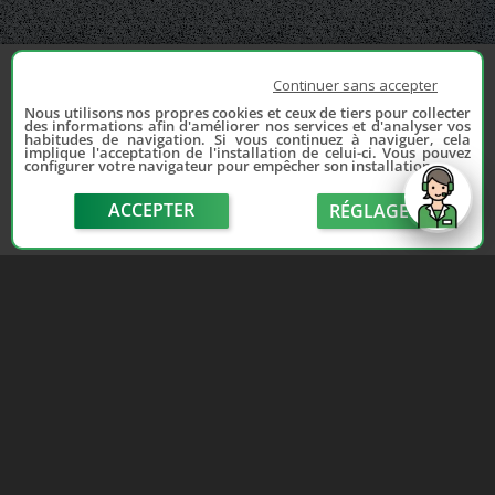
Continuer sans accepter
Nous utilisons nos propres cookies et ceux de tiers pour collecter
des informations afin d'améliorer nos services et d'analyser vos
habitudes de navigation. Si vous continuez à naviguer, cela
implique l'acceptation de l'installation de celui-ci. Vous pouvez
configurer votre navigateur pour empêcher son installation.
ACCEPTER
RÉGLAGE
send
Depuis 2006, France Casse accompagne les
automobilistes dans leur recherche de pièces
d'occasion. Réparez votre auto sans vous ruiner !