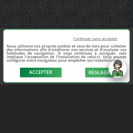
Continuer sans accepter
Nous utilisons nos propres cookies et ceux de tiers pour collecter
des informations afin d'améliorer nos services et d'analyser vos
habitudes de navigation. Si vous continuez à naviguer, cela
implique l'acceptation de l'installation de celui-ci. Vous pouvez
configurer votre navigateur pour empêcher son installation.
ACCEPTER
RÉGLAGE
send
Depuis 2006, France Casse accompagne les