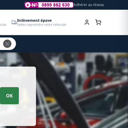
Adhérer au réseau
Enlèvement épave
cule
Faites reprendre votre véhicule
OK