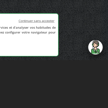
Continuer sans accepter
rvices et d'analyser vos habitudes de
uvez configurer votre navigateur pour
send