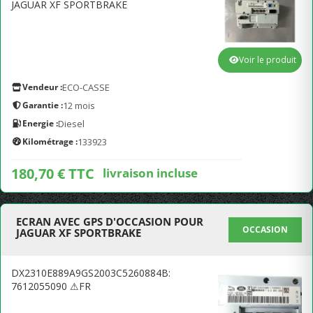
JAGUAR XF SPORTBRAKE
Voir le produit
Vendeur :
ECO-CASSE
Garantie :
12 mois
Energie :
Diesel
Kilométrage :
133923
180,70 € TTC
livraison incluse
ECRAN AVEC GPS D'OCCASION POUR
OCCASION
JAGUAR XF SPORTBRAKE
DX2310E889A9GS2003C5260884B:
7612055090 ⚠FR