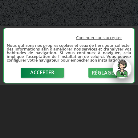
Continuer sans accepter
Nous utilisons nos propres cookies et ceux de tiers pour collecter
des informations afin d'améliorer nos services et d'analyser vos
habitudes de navigation. Si vous continuez à naviguer, cela
implique l'acceptation de l'installation de celui-ci. Vous pouvez
configurer votre navigateur pour empêcher son installation.
ACCEPTER
RÉGLAGE
send
Depuis 2006, France Casse accompagne les