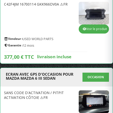
C42F4JM 16700114 GKK966DV0A ⚠FR
Voir le produit
Vendeur :
USED WORLD PARTS
Garantie :
12 mois
377,00 € TTC
livraison incluse
ECRAN AVEC GPS D'OCCASION POUR
OCCASION
MAZDA MAZDA 6 III SEDAN
SANS CODE D'ACTIVATION / PITPIT
ACTIVATION CÔTOIE ⚠FR