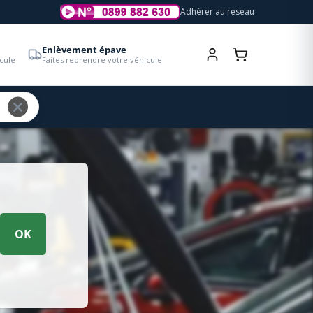
Adhérer au réseau
Enlèvement épave
cule
Faites reprendre votre véhicule
OK