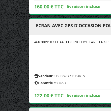
160,00 € TTC
livraison incluse
ECRAN AVEC GPS D'OCCASION POU
4682009107 EH44611J0 INCLUYE TARJETA GP
Vendeur :
USED WORLD PARTS
Garantie :
12 mois
122,00 € TTC
livraison incluse