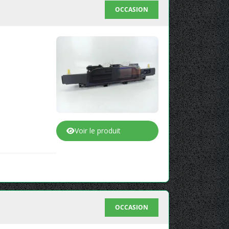
OCCASION
Voir le produit
OCCASION