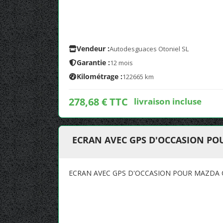
Vendeur :
Autodesguaces Otoniel SL
Garantie :
12 mois
Kilométrage :
122665 km
278,68 € TTC
livraison incluse
ECRAN AVEC GPS D'OCCASION POU
ECRAN AVEC GPS D'OCCASION POUR MAZDA C