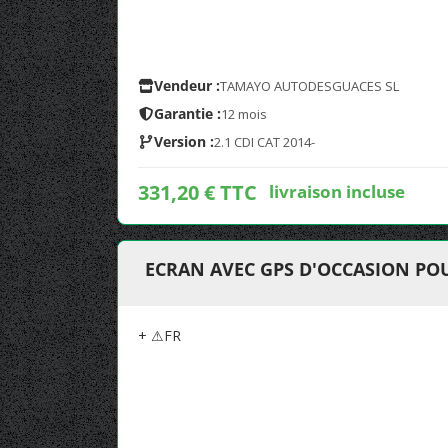
Vendeur :
TAMAYO AUTODESGUACES SL
Garantie :
12 mois
Version :
2.1 CDI CAT 2014-
331,20 € TTC
livraison incluse
ECRAN AVEC GPS D'OCCASION PO
+ ⚠FR