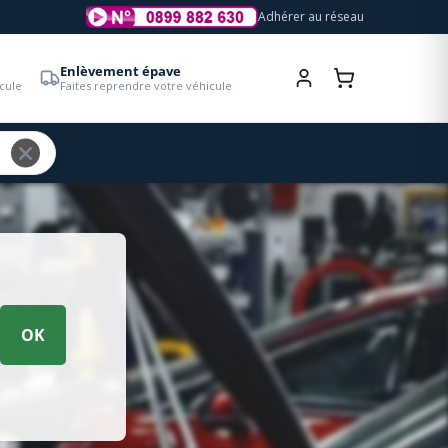
Adhérer au réseau
Enlèvement épave
cule
Faites reprendre votre véhicule
OK