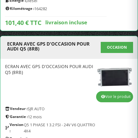
Energie :
Diesel
Kilométrage :
164282
101,40 € TTC
livraison incluse
ECRAN AVEC GPS D'OCCASION POUR
OCCASION
AUDI Q5 (8RB)
ECRAN AVEC GPS D'OCCASION POUR AUDI
Q5 (8RB)
Voir le produit
Vendeur :
SJR AUTO
Garantie :
12 mois
Version
Q5 1 PHASE 1 3.2 FSI - 24V V6 QUATTRO
:
4X4