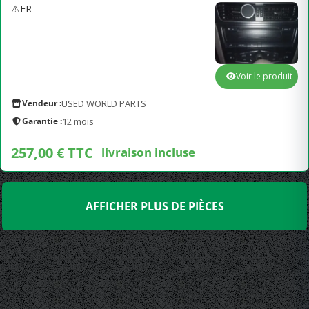
⚠FR
Voir le produit
Vendeur :
USED WORLD PARTS
Garantie :
12 mois
257,00 € TTC
livraison incluse
AFFICHER PLUS DE PIÈCES