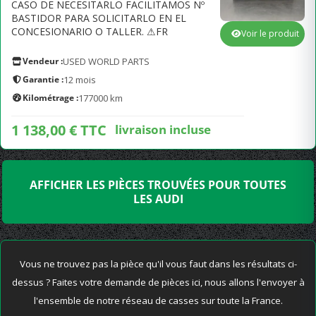
CASO DE NECESITARLO FACILITAMOS Nº
BASTIDOR PARA SOLICITARLO EN EL
CONCESIONARIO O TALLER. ⚠FR
Voir le produit
Vendeur :
USED WORLD PARTS
Garantie :
12 mois
Kilométrage :
177000 km
1 138,00 € TTC
livraison incluse
AFFICHER LES PIÈCES TROUVÉES POUR TOUTES
LES AUDI
Vous ne trouvez pas la pièce qu'il vous faut dans les résultats ci-
dessus ? Faites votre demande de pièces ici, nous allons l'envoyer à
l'ensemble de notre réseau de casses sur toute la France.