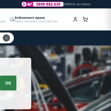
Adhérer au réseau
Enlèvement épave
cule
Faites reprendre votre véhicule
OK