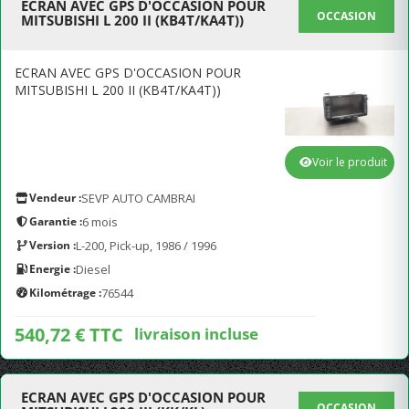
ECRAN AVEC GPS D'OCCASION POUR
OCCASION
MITSUBISHI L 200 II (KB4T/KA4T))
ECRAN AVEC GPS D'OCCASION POUR
MITSUBISHI L 200 II (KB4T/KA4T))
Voir le produit
Vendeur :
SEVP AUTO CAMBRAI
Garantie :
6 mois
Version :
L-200, Pick-up, 1986 / 1996
Energie :
Diesel
Kilométrage :
76544
540,72 € TTC
livraison incluse
ECRAN AVEC GPS D'OCCASION POUR
OCCASION