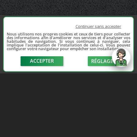
Continuer sans accepter
Nous utilisons nos propres cookies et ceux de tiers pour collecter
des informations afin d'améliorer nos services et d'analyser vos
habitudes de navigation. Si vous continuez à naviguer, cela
implique l'acceptation de l'installation de celui-ci. Vous pouvez
configurer votre navigateur pour empêcher son installation.
ACCEPTER
RÉGLAGE
send
Depuis 2006, France Casse accompagne les
automobilistes dans leur recherche de pièces
d'occasion. Réparez votre auto sans vous ruiner !