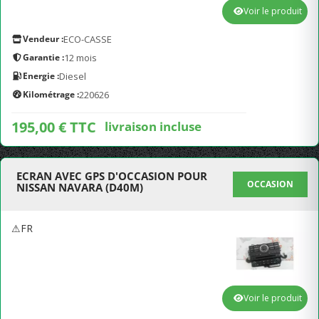
Voir le produit
Vendeur :
ECO-CASSE
Garantie :
12 mois
Energie :
Diesel
Kilométrage :
220626
195,00 € TTC
livraison incluse
ECRAN AVEC GPS D'OCCASION POUR
OCCASION
NISSAN NAVARA (D40M)
⚠FR
Voir le produit