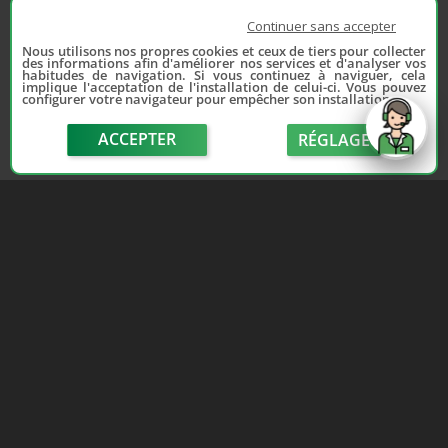
Continuer sans accepter
Nous utilisons nos propres cookies et ceux de tiers pour collecter
des informations afin d'améliorer nos services et d'analyser vos
habitudes de navigation. Si vous continuez à naviguer, cela
implique l'acceptation de l'installation de celui-ci. Vous pouvez
configurer votre navigateur pour empêcher son installation.
ACCEPTER
RÉGLAGE
send
Depuis 2006, France Casse accompagne les
automobilistes dans leur recherche de pièces
d'occasion. Réparez votre auto sans vous ruiner !
LIENS UTILES
NOUS CONTACTER