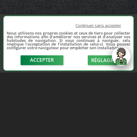
Continuer sans accepter
Nous utilisons nos propres cookies et ceux de tiers pour collecter
des informations afin d'améliorer nos services et d'analyser vos
habitudes de navigation. Si vous continuez à naviguer, cela
implique l'acceptation de l'installation de celui-ci. Vous pouvez
configurer votre navigateur pour empêcher son installation.
ACCEPTER
RÉGLAGE
send
Depuis 2006, France Casse accompagne les
automobilistes dans leur recherche de pièces
d'occasion. Réparez votre auto sans vous ruiner !