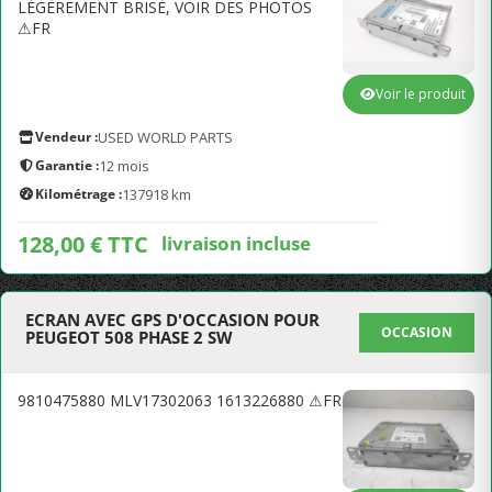
LÉGÈREMENT BRISÉ, VOIR DES PHOTOS
⚠FR
Voir le produit
Vendeur :
USED WORLD PARTS
Garantie :
12 mois
Kilométrage :
137918 km
128,00 € TTC
livraison incluse
ECRAN AVEC GPS D'OCCASION POUR
OCCASION
PEUGEOT 508 PHASE 2 SW
9810475880 MLV17302063 1613226880 ⚠FR