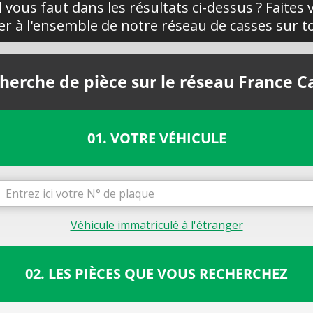
l vous faut dans les résultats ci-dessus ? Faites
yer à l'ensemble de notre réseau de casses sur to
herche de pièce sur le réseau France C
01. VOTRE VÉHICULE
Véhicule immatriculé à l'étranger
02. LES PIÈCES QUE VOUS RECHERCHEZ