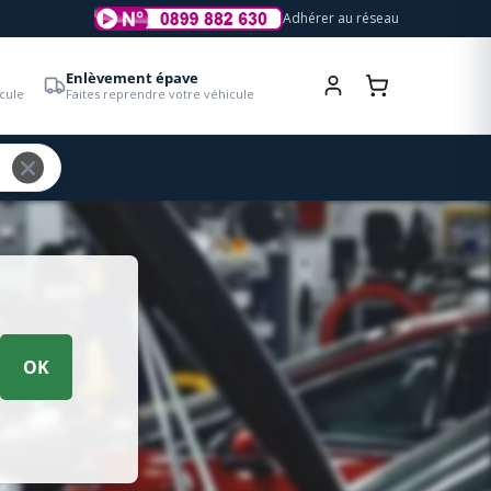
Adhérer au réseau
Enlèvement épave
cule
Faites reprendre votre véhicule
OK