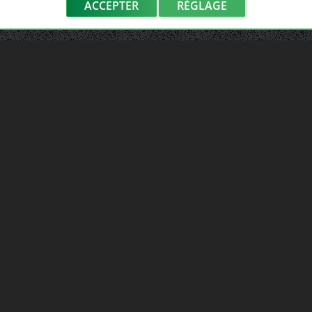
ACCEPTER
RÉGLAGE
LIENS UTILES
Adhérer au réseau
Notre réseau de casses
Les sites de notre réseau
Nos partenaires
Avis clients France Casse