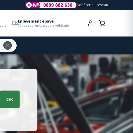
Adhérer au réseau
Enlèvement épave
cule
Faites reprendre votre véhicule
OK