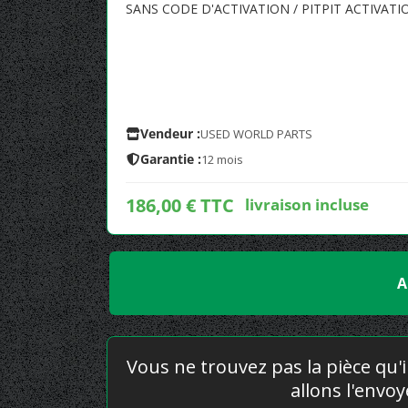
SANS CODE D'ACTIVATION / PITPIT ACTIVATI
Vendeur :
USED WORLD PARTS
Garantie :
12 mois
186,00 € TTC
livraison incluse
A
Vous ne trouvez pas la pièce qu'i
allons l'envo