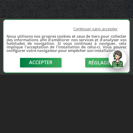
Continuer sans accepter
Nous utilisons nos propres cookies et ceux de tiers pour collecter
des informations afin d'améliorer nos services et d'analyser vos
habitudes de navigation. Si vous continuez à naviguer, cela
implique l'acceptation de l'installation de celui-ci. Vous pouvez
configurer votre navigateur pour empêcher son installation.
ACCEPTER
RÉGLAGE
send
Depuis 2006, France Casse accompagne les
automobilistes dans leur recherche de pièces