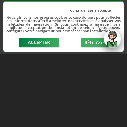
Continuer sans accepter
Nous utilisons nos propres cookies et ceux de tiers pour collecter
des informations afin d'améliorer nos services et d'analyser vos
habitudes de navigation. Si vous continuez à naviguer, cela
implique l'acceptation de l'installation de celui-ci. Vous pouvez
configurer votre navigateur pour empêcher son installation.
ACCEPTER
RÉGLAGE
send
Depuis 2006, France Casse accompagne les
automobilistes dans leur recherche de pièces
d'occasion. Réparez votre auto sans vous ruiner !