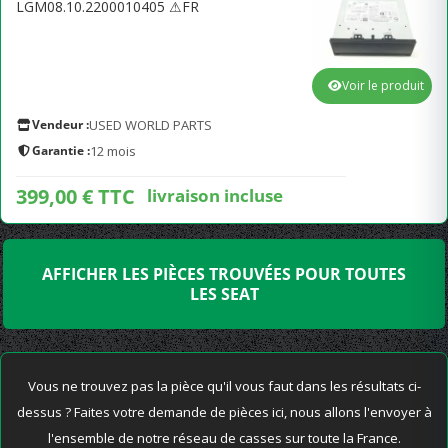
LGM08.10.2200010405 ⚠FR
Voir le produit
Vendeur :
USED WORLD PARTS
Garantie :
12 mois
399,00 € TTC
livraison incluse
AFFICHER LES PIÈCES TROUVÉES POUR TOUTES
LES SEAT
Vous ne trouvez pas la pièce qu'il vous faut dans les résultats ci-
dessus ? Faites votre demande de pièces ici, nous allons l'envoyer à
l'ensemble de notre réseau de casses sur toute la France.