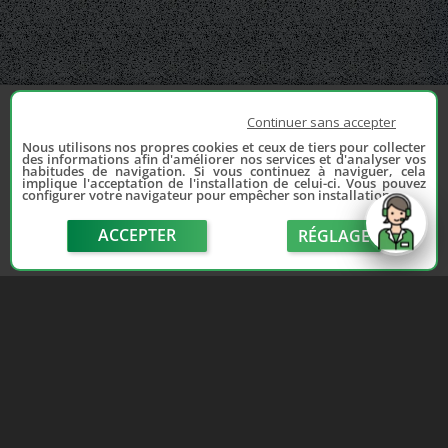
Continuer sans accepter
Nous utilisons nos propres cookies et ceux de tiers pour collecter
des informations afin d'améliorer nos services et d'analyser vos
habitudes de navigation. Si vous continuez à naviguer, cela
implique l'acceptation de l'installation de celui-ci. Vous pouvez
configurer votre navigateur pour empêcher son installation.
ACCEPTER
RÉGLAGE
send
Depuis 2006, France Casse accompagne les