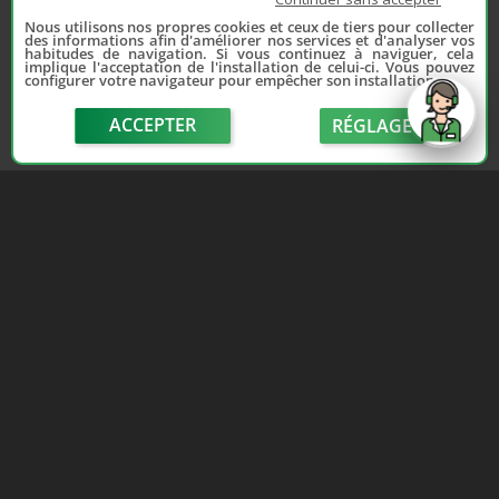
Nous utilisons nos propres cookies et ceux de tiers pour collecter
des informations afin d'améliorer nos services et d'analyser vos
habitudes de navigation. Si vous continuez à naviguer, cela
implique l'acceptation de l'installation de celui-ci. Vous pouvez
configurer votre navigateur pour empêcher son installation.
ACCEPTER
RÉGLAGE
send
Depuis 2006, France Casse accompagne les
automobilistes dans leur recherche de pièces
d'occasion. Réparez votre auto sans vous ruiner !
LIENS UTILES
NOUS CONTACTER