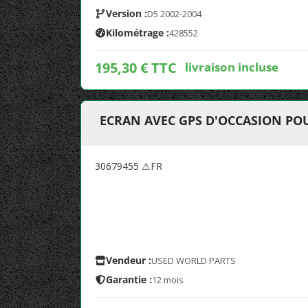
Version :
D5 2002-2004
Kilométrage :
428552
195,30 € TTC
livraison incluse
ECRAN AVEC GPS D'OCCASION POU
30679455 ⚠FR
Vendeur :
USED WORLD PARTS
Garantie :
12 mois