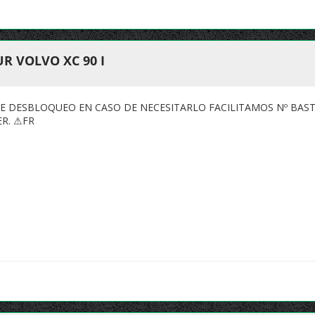
R VOLVO XC 90 I
DE DESBLOQUEO EN CASO DE NECESITARLO FACILITAMOS Nº BAS
ER. ⚠FR