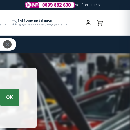
Adhérer au réseau
Enlèvement épave
cule
Faites reprendre votre véhicule
OK