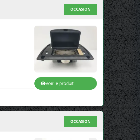
OCCASION
Voir le produit
OCCASION