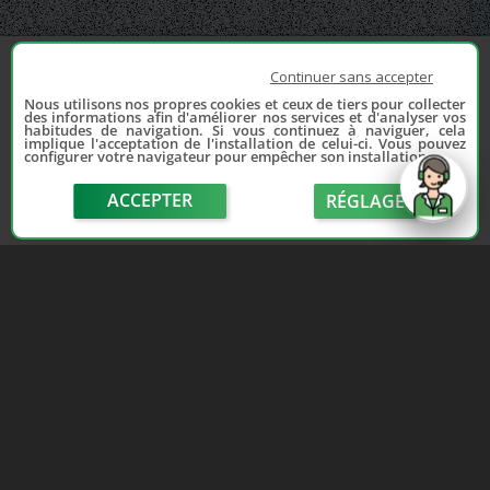
Continuer sans accepter
Nous utilisons nos propres cookies et ceux de tiers pour collecter
des informations afin d'améliorer nos services et d'analyser vos
habitudes de navigation. Si vous continuez à naviguer, cela
implique l'acceptation de l'installation de celui-ci. Vous pouvez
configurer votre navigateur pour empêcher son installation.
ACCEPTER
RÉGLAGE
send
Depuis 2006, France Casse accompagne les
automobilistes dans leur recherche de pièces
d'occasion. Réparez votre auto sans vous ruiner !