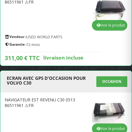
86511961 ⚠FR
Voir le produit
Vendeur :
USED WORLD PARTS
Garantie :
12 mois
311,00 € TTC
livraison incluse
ECRAN AVEC GPS D'OCCASION POUR
OCCASION
VOLVO C30
NAVIGATEUR EST REVENU C30 0513
86511961 ⚠FR
Voir le produit