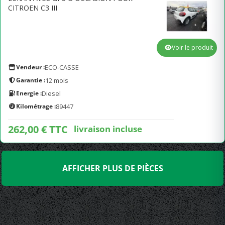
CITROEN C3 III
Voir le produit
Vendeur :
ECO-CASSE
Garantie :
12 mois
Energie :
Diesel
Kilométrage :
89447
262,00 € TTC
livraison incluse
AFFICHER PLUS DE PIÈCES