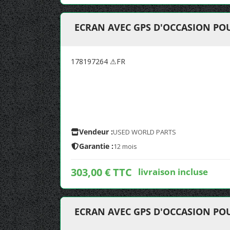
ECRAN AVEC GPS D'OCCASION PO
178197264 ⚠FR
Vendeur :
USED WORLD PARTS
Garantie :
12 mois
303,00 € TTC
livraison incluse
ECRAN AVEC GPS D'OCCASION PO