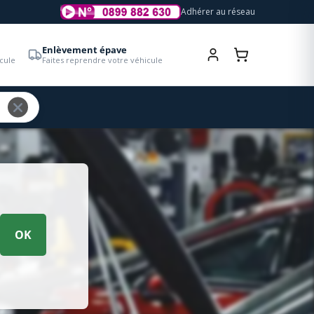
Adhérer au réseau
Enlèvement épave
cule
Faites reprendre votre véhicule
OK