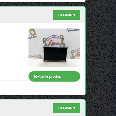
OCCASION
Voir le produit
OCCASION