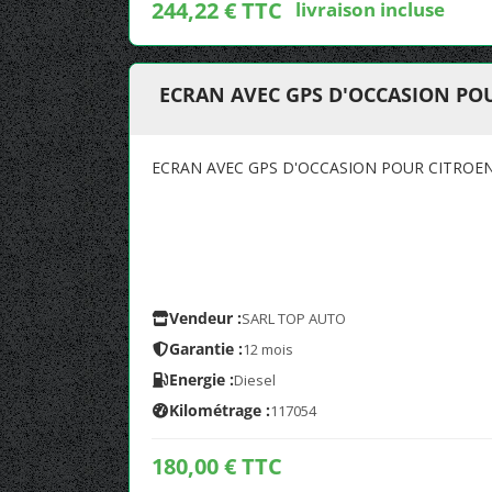
244,22 € TTC
livraison incluse
ECRAN AVEC GPS D'OCCASION PO
ECRAN AVEC GPS D'OCCASION POUR CITROE
Vendeur :
SARL TOP AUTO
Garantie :
12 mois
Energie :
Diesel
Kilométrage :
117054
180,00 € TTC