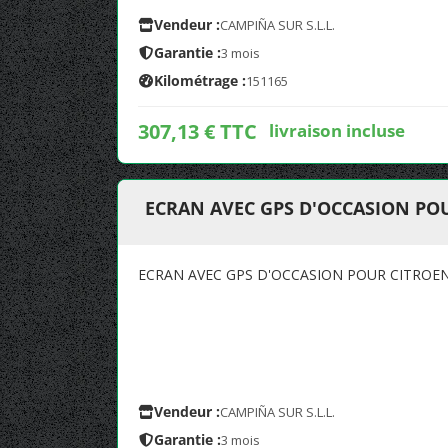
Vendeur :
CAMPIÑA SUR S.L.L.
Garantie :
3 mois
Kilométrage :
151165
307,13 € TTC
livraison incluse
ECRAN AVEC GPS D'OCCASION PO
ECRAN AVEC GPS D'OCCASION POUR CITROE
Vendeur :
CAMPIÑA SUR S.L.L.
Garantie :
3 mois