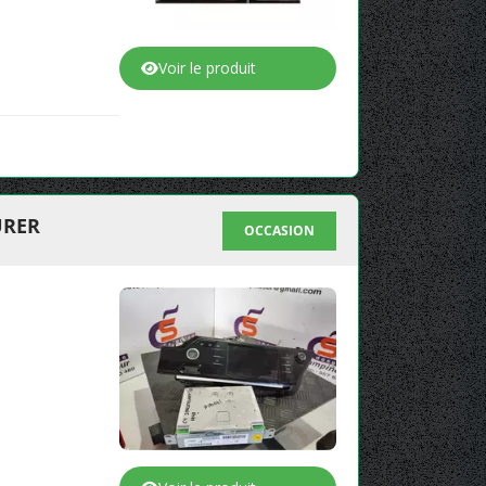
Voir le produit
URER
OCCASION