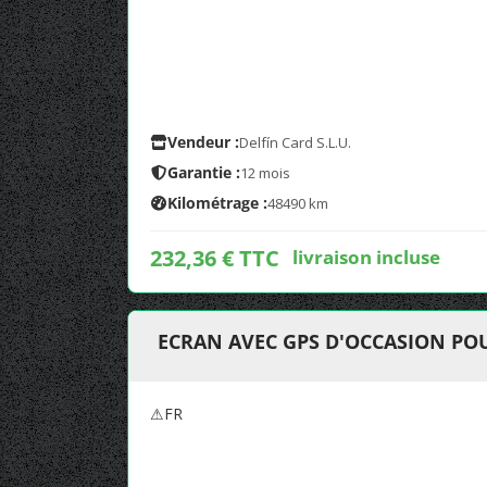
Vendeur :
Delfín Card S.L.U.
Garantie :
12 mois
Kilométrage :
48490 km
232,36 € TTC
livraison incluse
ECRAN AVEC GPS D'OCCASION POU
⚠FR