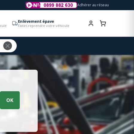
Adhérer au réseau
Enlèvement épave
cule
Faites reprendre votre véhicule
OK