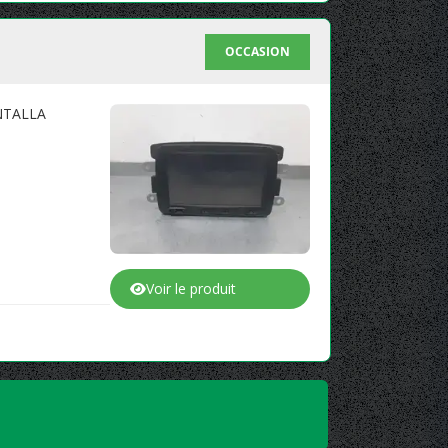
OCCASION
NTALLA
Voir le produit