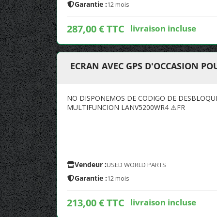
Garantie :
12 mois
287,00 € TTC
livraison incluse
ECRAN AVEC GPS D'OCCASION POU
NO DISPONEMOS DE CODIGO DE DESBLOQUEO
MULTIFUNCION LANV5200WR4 ⚠FR
Vendeur :
USED WORLD PARTS
Garantie :
12 mois
213,00 € TTC
livraison incluse