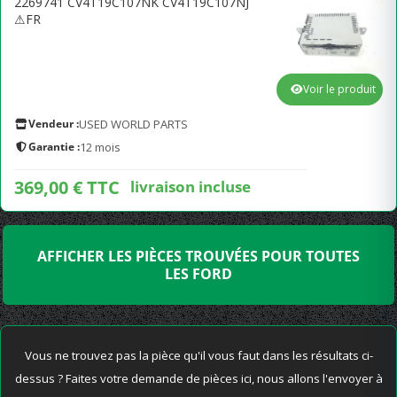
2269741 CV4T19C107NK CV4T19C107NJ
⚠FR
Voir le produit
Vendeur :
USED WORLD PARTS
Garantie :
12 mois
369,00 € TTC
livraison incluse
AFFICHER LES PIÈCES TROUVÉES POUR TOUTES
LES FORD
Vous ne trouvez pas la pièce qu'il vous faut dans les résultats ci-
dessus ? Faites votre demande de pièces ici, nous allons l'envoyer à