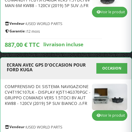
MAN 6M KW88 - 120CV (2019) 5P SUV ⚠FR
Voir le produit
Vendeur :
USED WORLD PARTS
Garantie :
12 mois
887,00 € TTC
livraison incluse
ECRAN AVEC GPS D'OCCASION POUR
OCCASION
FORD KUGA
COMPRENSIVO DI: SISTEMA NAVIGAZIONE
CV4T19C107LK - DISPLAY KJ5T14G370PGC -
GRUPPO COMANDI VERS 1.5TDCI 8V AUT
KW88 - 120CV (2019) 5P SUV BIANCO ⚠FR
Voir le produit
Vendeur :
USED WORLD PARTS