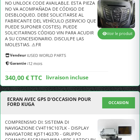
NO UNLOCK CODE AVAILABLE. ESTA PIEZA
NO VA ACOMPAÑADA DE CÓDIGO DE
DESBLOQUEO. DEBE SOLICITARSE AL
FABRICANTE DEL VEHÍCULO (SERVICIO QUE
PUEDE SUPONER COSTES). PUEDE
SOLICITARNOS CÓDIGO VIN PARA ACUDIR
Voir le produit
A SU CONCESIONARIO. DISCULPE LAS
MOLESTIAS. ⚠FR
Vendeur :
USED WORLD PARTS
Garantie :
12 mois
340,00 € TTC
livraison incluse
ECRAN AVEC GPS D'OCCASION POUR
OCCASION
FORD KUGA
COMPRENSIVO DI: SISTEMA DI
NAVIGAZIONE CV4T19C107LK - DISPLAY
NAVIGATORE KJ5T14G370 - GRUPPO
COMANDI F1CB19H346BA VERS 1.5TDCI 8V