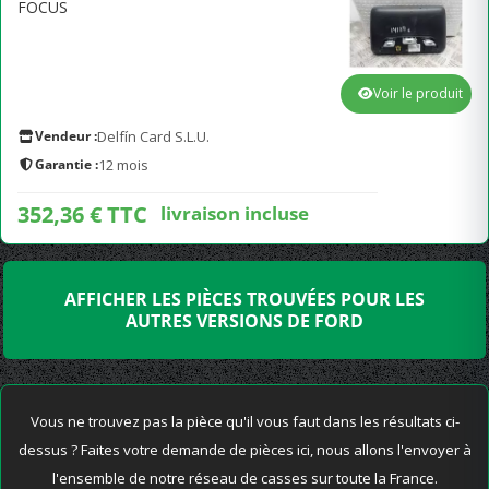
FOCUS
Voir le produit
Vendeur :
Delfín Card S.L.U.
Garantie :
12 mois
352,36 € TTC
livraison incluse
AFFICHER LES PIÈCES TROUVÉES POUR LES
AUTRES VERSIONS DE FORD
Vous ne trouvez pas la pièce qu'il vous faut dans les résultats ci-
dessus ? Faites votre demande de pièces ici, nous allons l'envoyer à
l'ensemble de notre réseau de casses sur toute la France.