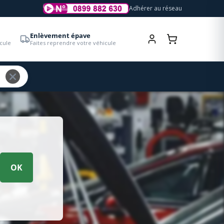
Adhérer au réseau
Enlèvement épave
cule
Faites reprendre votre véhicule
OK