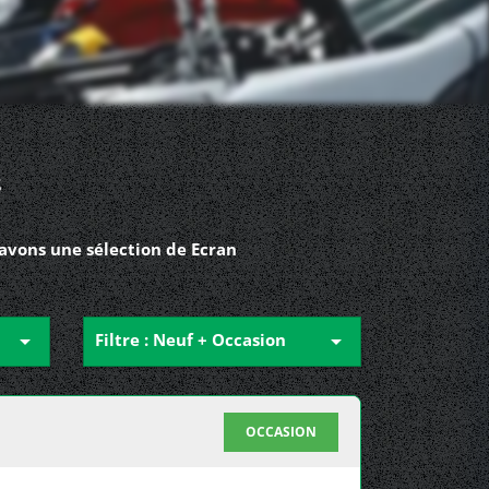
8
avons une sélection de Ecran

Filtre : Neuf + Occasion

OCCASION