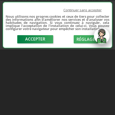
Continuer sans accepter
Nous utilisons nos propres cookies et ceux de tiers pour collecter
des informations afin d'améliorer nos services et d'analyser vos
habitudes de navigation. Si vous continuez à naviguer, cela
implique l'acceptation de l'installation de celui-ci. Vous pouvez
configurer votre navigateur pour empêcher son installation.
ACCEPTER
RÉGLAGE
send
Depuis 2006, France Casse accompagne les
automobilistes dans leur recherche de pièces
d'occasion. Réparez votre auto sans vous ruiner !