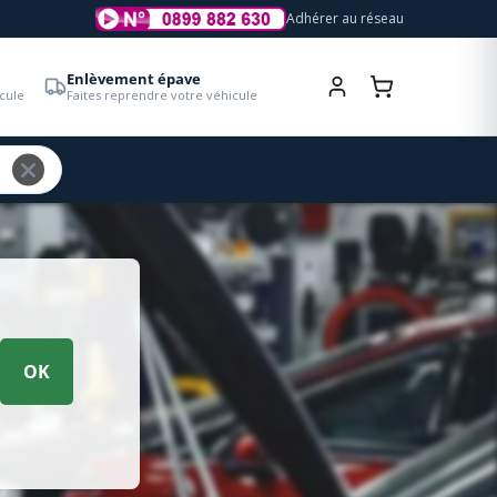
Adhérer au réseau
Enlèvement épave
cule
Faites reprendre votre véhicule
OK