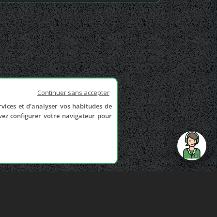
Continuer sans accepter
rvices et d'analyser vos habitudes de
uvez configurer votre navigateur pour
send