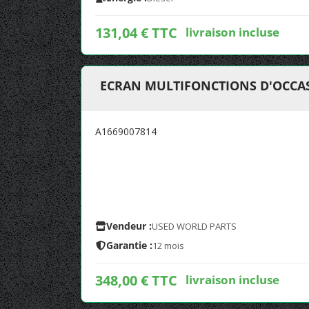
131,04 € TTC
livraison incluse
ECRAN MULTIFONCTIONS D'OCCAS
A1669007814
Vendeur :
USED WORLD PARTS
Garantie :
12 mois
348,00 € TTC
livraison incluse