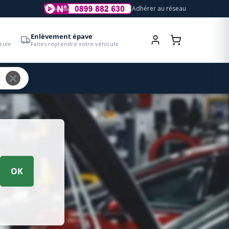
Adhérer au réseau
Enlèvement épave
cule
Faites reprendre votre véhicule
OK