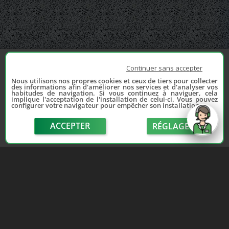
Continuer sans accepter
Nous utilisons nos propres cookies et ceux de tiers pour collecter
des informations afin d'améliorer nos services et d'analyser vos
habitudes de navigation. Si vous continuez à naviguer, cela
implique l'acceptation de l'installation de celui-ci. Vous pouvez
configurer votre navigateur pour empêcher son installation.
ACCEPTER
RÉGLAGE
send
Depuis 2006, France Casse accompagne les