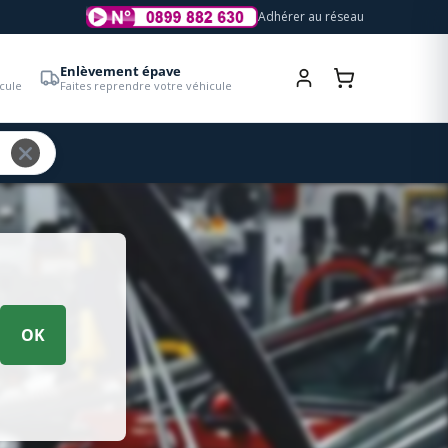
Adhérer au réseau
Enlèvement épave
cule
Faites reprendre votre véhicule
OK