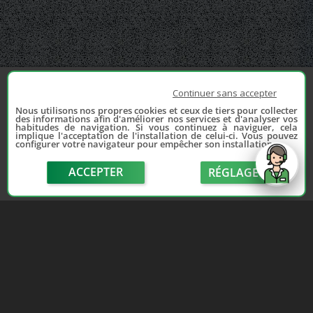
Continuer sans accepter
Nous utilisons nos propres cookies et ceux de tiers pour collecter
des informations afin d'améliorer nos services et d'analyser vos
habitudes de navigation. Si vous continuez à naviguer, cela
implique l'acceptation de l'installation de celui-ci. Vous pouvez
configurer votre navigateur pour empêcher son installation.
ACCEPTER
RÉGLAGE
send
Depuis 2006, France Casse accompagne les