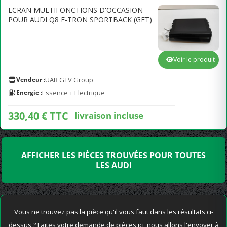
ECRAN MULTIFONCTIONS D'OCCASION
POUR AUDI Q8 E-TRON SPORTBACK (GET)
Voir le produit
Vendeur :
UAB GTV Group
Energie :
Essence + Electrique
330,40 € TTC
livraison incluse
AFFICHER LES PIÈCES TROUVÉES POUR TOUTES
LES AUDI
Vous ne trouvez pas la pièce qu'il vous faut dans les résultats ci-
dessus ? Faites votre demande de pièces ici, nous allons l'envoyer à