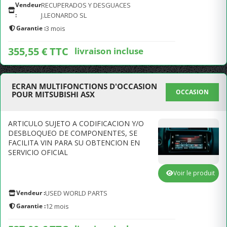
Vendeur
RECUPERADOS Y DESGUACES
:
J.LEONARDO SL
Garantie :
3 mois
355,55 € TTC
livraison incluse
ECRAN MULTIFONCTIONS D'OCCASION
OCCASION
POUR MITSUBISHI ASX
ARTICULO SUJETO A CODIFICACION Y/O
DESBLOQUEO DE COMPONENTES, SE
FACILITA VIN PARA SU OBTENCION EN
SERVICIO OFICIAL
Voir le produit
Vendeur :
USED WORLD PARTS
Garantie :
12 mois