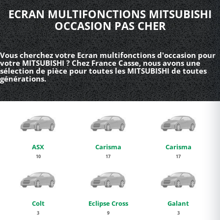
ECRAN MULTIFONCTIONS MITSUBISHI
OCCASION PAS CHER
Vous cherchez votre Ecran multifonctions d'occasion pour
votre MITSUBISHI ? Chez France Casse, nous avons une
sélection de pièce pour toutes les MITSUBISHI de toutes
générations.
ASX
Carisma
Carisma
10
17
17
Colt
Eclipse Cross
Galant
3
9
3