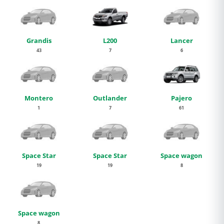
Grandis
L200
Lancer
43
7
6
Montero
Outlander
Pajero
1
7
61
Space Star
Space Star
Space wagon
19
19
8
Space wagon
8