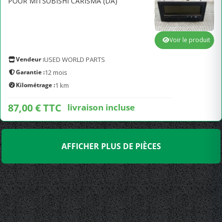
POUR MITSUBISHI CARISMA (DA)
Voir le produit
Vendeur :
USED WORLD PARTS
Garantie :
12 mois
Kilométrage :
1 km
87,00 € TTC
livraison incluse
AFFICHER PLUS DE PIÈCES