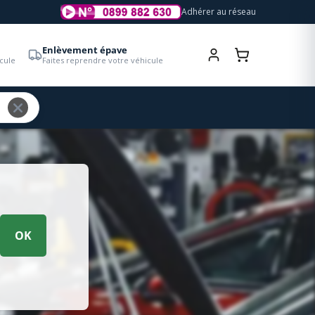
Adhérer au réseau
Enlèvement épave
cule
Faites reprendre votre véhicule
OK