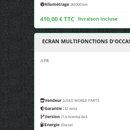
Kilométrage :
82000 km
410,00 € TTC
livraison incluse
ECRAN MULTIFONCTIONS D'OCCASI
⚠FR
Vendeur :
USED WORLD PARTS
Garantie :
12 mois
Version :
1.6 Acenta 4x4
Energie :
Diesel