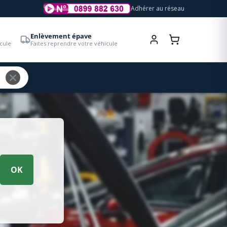
Adhérer au réseau
Enlèvement épave
cule
Faites reprendre votre véhicule
OK