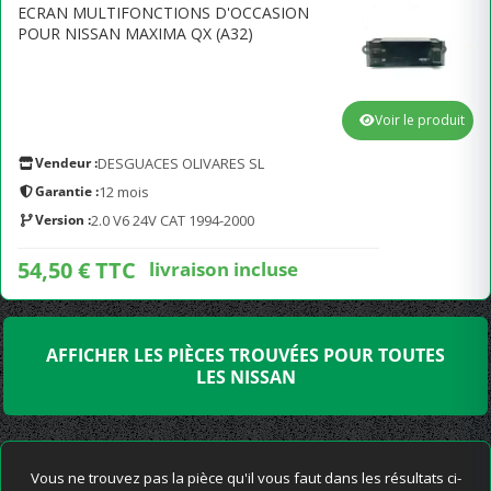
ECRAN MULTIFONCTIONS D'OCCASION
POUR NISSAN MAXIMA QX (A32)
Voir le produit
Vendeur :
DESGUACES OLIVARES SL
Garantie :
12 mois
Version :
2.0 V6 24V CAT 1994-2000
54,50 € TTC
livraison incluse
AFFICHER LES PIÈCES TROUVÉES POUR TOUTES
LES NISSAN
Vous ne trouvez pas la pièce qu'il vous faut dans les résultats ci-