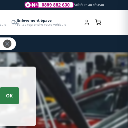
Adhérer au réseau
Enlèvement épave
cule
Faites reprendre votre véhicule
OK