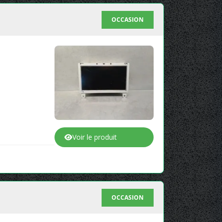
OCCASION
Voir le produit
OCCASION