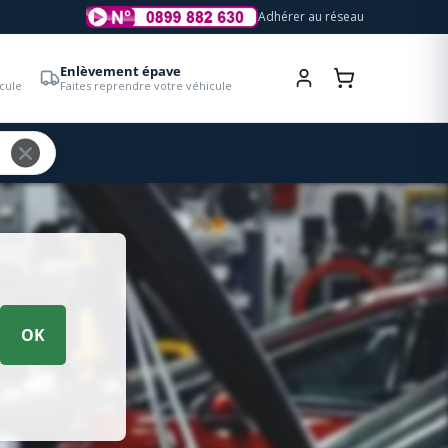
Adhérer au réseau
Enlèvement épave
cule
Faites reprendre votre véhicule
OK