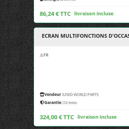
86,24 € TTC
livraison incluse
ECRAN MULTIFONCTIONS D'OCCAS
⚠FR
Vendeur :
USED WORLD PARTS
Garantie :
12 mois
324,00 € TTC
livraison incluse