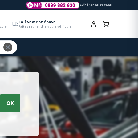
Adhérer au réseau
Enlèvement épave
cule
Faites reprendre votre véhicule
OK