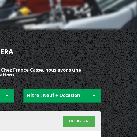
MERA
? Chez France Casse, nous avons une
ations.

Filtre : Neuf + Occasion

OCCASION